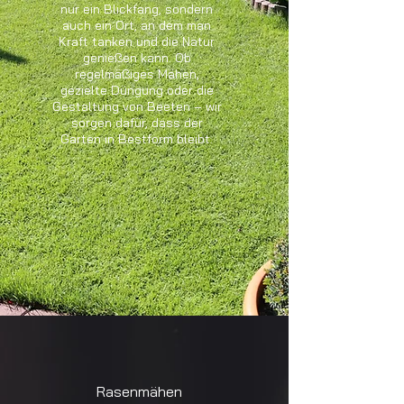
nur ein Blickfang, sondern
auch ein Ort, an dem man
Kraft tanken und die Natur
genießen kann. Ob
regelmäßiges Mähen,
gezielte Düngung oder die
Gestaltung von Beeten – wir
sorgen dafür, dass der
Garten in Bestform bleibt.
Rasenmähen