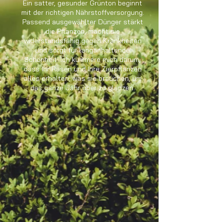
Ein satter, gesunder Grünton beginnt
mit der richtigen Nährstoffversorgung.
Passend ausgewählter Dünger stärkt
die Pflanzen, macht sie
widerstandsfähig gegen Krankheiten
und sorgt für langanhaltende
Schönheit. Ich kümmere mich darum,
dass Ihr Rasen und Ihre Zierpflanzen
alles erhalten, was sie brauchen, um
das ganze Jahr über zu glänzen.