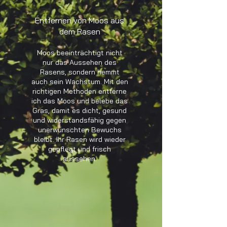
Entfernen von Moos aus
dem Rasen
Moos beeinträchtigt nicht
nur das Aussehen des
Rasens, sondern hemmt
auch sein Wachstum. Mit den
richtigen Methoden entferne
ich das Moos und belebe das
Gras, damit es dicht, gesund
und widerstandsfähig gegen
unerwünschten Bewuchs
bleibt. Ihr Rasen wird wieder
gepflegt und frisch
aussehen.