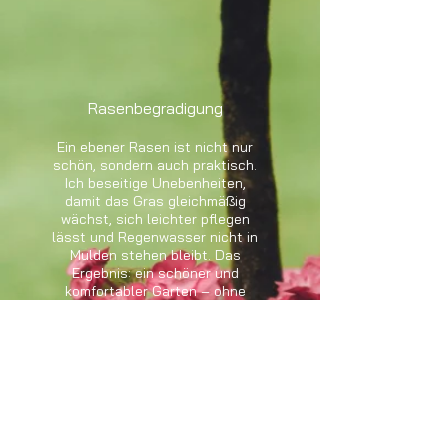
Rasenbegradigung
Ein ebener Rasen ist nicht nur
schön, sondern auch praktisch.
Ich beseitige Unebenheiten,
damit das Gras gleichmäßig
wächst, sich leichter pflegen
lässt und Regenwasser nicht in
Mulden stehen bleibt. Das
Ergebnis: ein schöner und
komfortabler Garten – ohne
zusätzliche Mühe.